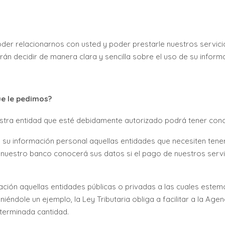
er relacionarnos con usted y poder prestarle nuestros servici
tirán decidir de manera clara y sencilla sobre el uso de su infor
ue le pedimos?
estra entidad que esté debidamente autorizado podrá tener cono
 su información personal aquellas entidades que necesiten te
, nuestro banco conocerá sus datos si el pago de nuestros servi
ción aquellas entidades públicas o privadas a las cuales estemo
iéndole un ejemplo, la Ley Tributaria obliga a facilitar a la Ag
erminada cantidad.