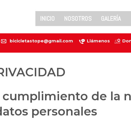
INICIO
NOSOTROS
GALERÍA
bicicletastope@gmail.com
Llámenos
Don
PRIVACIDAD
 cumplimiento de la 
datos personales