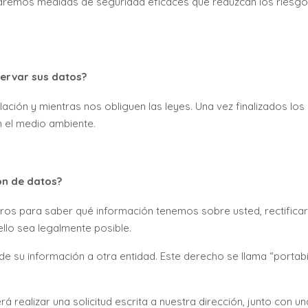
aremos medidas de seguridad eficaces que reduzcan los riesgos
ervar sus datos?
ción y mientras nos obliguen las leyes. Una vez finalizados los
 el medio ambiente.
ón de datos?
os para saber qué información tenemos sobre usted, rectificarla
ello sea legalmente posible.
de su información a otra entidad. Este derecho se llama “portabi
á realizar una solicitud escrita a nuestra dirección, junto con 