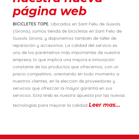
página web
BICICLETES TOPE.
Ubicados en Sant Feliu de Guixols
(Girona), somos tienda de bicicletas en Sant Feliu de
Guixols Girona, y disponemos también de taller de
reparación y accesorios. La calidad del servicio es
uno de los parámetros más importantes de nuestra
empresa, lo que implica una mejora e innovación
constante de los productos que ofrecemos, con un
precio competitivo, orientando en todo momento a
nuestros clientes, en la elección de proveedores y
servicios que ofrezcan la mayor garantía en sus
servicios. Esta Web es nuestra apuesta por las nuevas
Leer mas...
tecnologías para mejorar la calidad